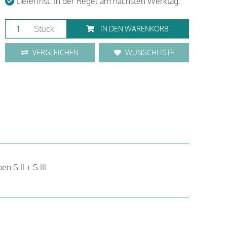
Lieferfrist: In der Regel am nächsten Werktag.
Stück
IN DEN WARENKORB
VERGLEICHEN
WUNSCHLISTE
n S II + S III