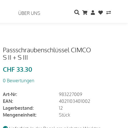
ÜBER UNS
Passschraubenschlüssel CIMCO
S II + S III
CHF
33.30
0 Bewertungen
Art-Nr:
983227009
EAN:
4021103401002
Lagerbestand:
12
Mengeneinheit:
Stück