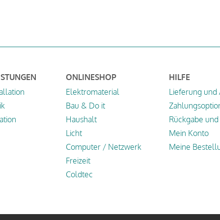
ISTUNGEN
ONLINESHOP
HILFE
allation
Elektromaterial
Lieferung und
ik
Bau & Do it
Zahlungsoptio
tion
Haushalt
Rückgabe und 
Licht
Mein Konto
Computer / Netzwerk
Meine Bestell
Freizeit
Coldtec