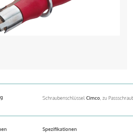
ng
Schraubenschlüssel
Cimco
, zu Passschraube
nen
Spezifikationen