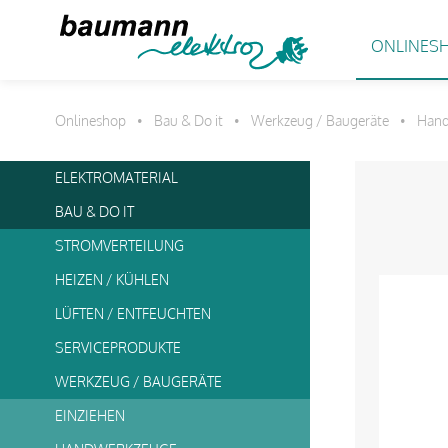
ONLINES
Onlineshop
Bau & Do it
Werkzeug / Baugeräte
Han
•
•
•
ELEKTROMATERIAL
BAU & DO IT
STROMVERTEILUNG
HEIZEN / KÜHLEN
LÜFTEN / ENTFEUCHTEN
SERVICEPRODUKTE
WERKZEUG / BAUGERÄTE
EINZIEHEN