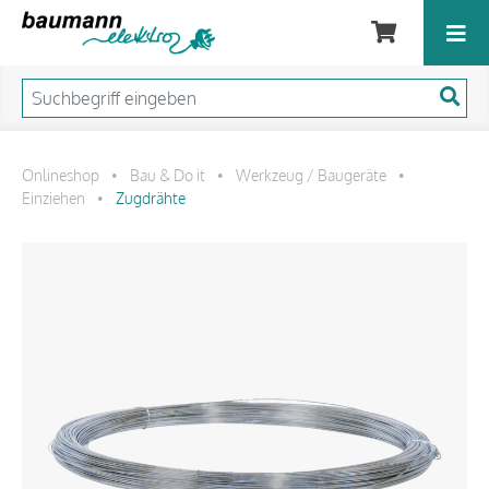
Onlineshop
Bau & Do it
Werkzeug / Baugeräte
•
•
•
Einziehen
Zugdrähte
•