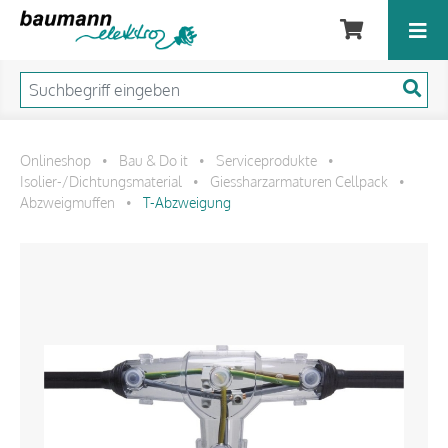
Onlineshop
Bau & Do it
Serviceprodukte
•
•
•
Isolier-/Dichtungsmaterial
Giessharzarmaturen Cellpack
•
•
Abzweigmuffen
T-Abzweigung
•