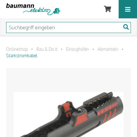
Onlineshop
Bau & Do it
Einzughilfen
Abmanteln
•
•
•
•
Starkstromkabel