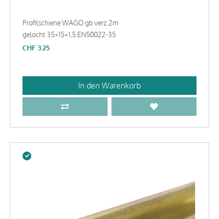
Profilschiene WAGO gb verz.2m
gelocht 35×15×1,5 EN50022-35
CHF
3.25
In den Warenkorb