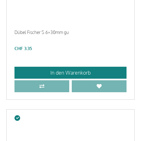
Dübel Fischer S 6×30mm gu
CHF
3.35
In den Warenkorb