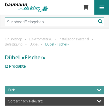
Onlineshop
Elektromaterial
Installationsmaterial
•
•
•
Befestigung
Dübel
Dübel «Fischer»
•
•
Dübel «Fischer»
12 Produkte
Preis
Sortiert nach: Relevanz