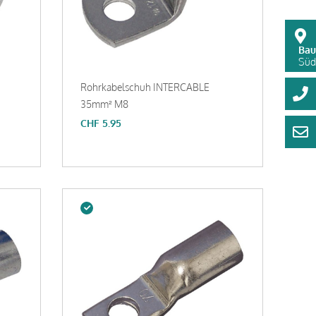
Bau
Süds
Rohrkabelschuh INTERCABLE
35mm² M8
CHF
5.95