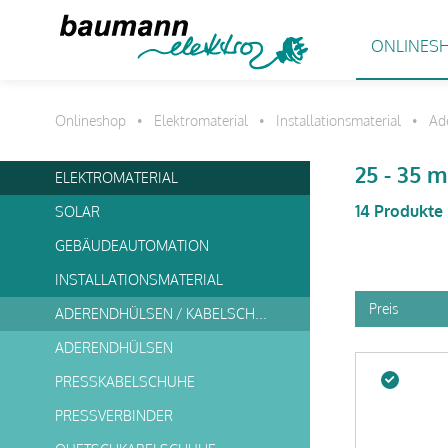
ONLINES
Onlineshop
Elektromaterial
Installationsmaterial
Ad
•
•
•
25 - 35 
ELEKTROMATERIAL
14 Produkte
SOLAR
GEBÄUDEAUTOMATION
INSTALLATIONSMATERIAL
Preis
ADERENDHÜLSEN / KABELSCHUHE
ADERENDHÜLSEN
PRESSKABELSCHUHE
PRESSVERBINDER