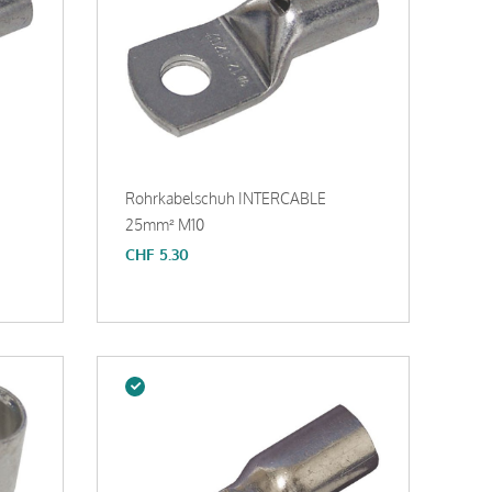
Rohrkabelschuh INTERCABLE
25mm² M10
CHF
5.30