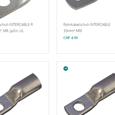
schuh INTERCABLE R
Rohrkabelschuh INTERCABLE
, M8, gaSn, UL
35mm² M10
CHF
6.10