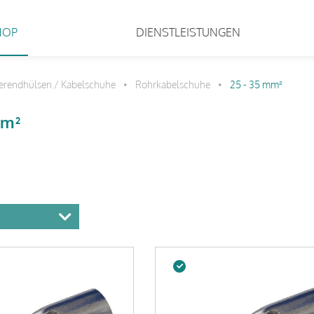
HOP
DIENSTLEISTUNGEN
erendhülsen / Kabelschuhe
Rohrkabelschuhe
25 - 35 mm²
•
•
mm²