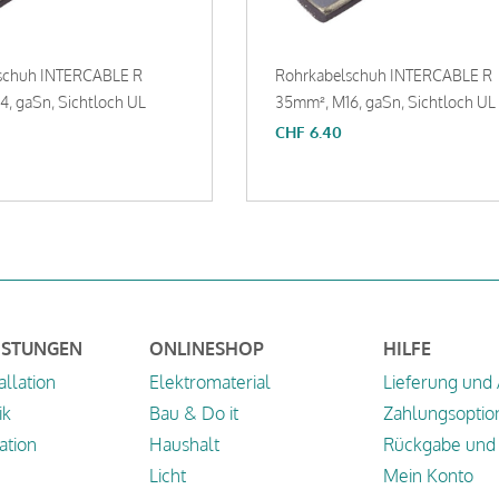
schuh INTERCABLE R
Rohrkabelschuh INTERCABLE R
, gaSn, Sichtloch UL
35mm², M16, gaSn, Sichtloch UL
CHF
6.40
ISTUNGEN
ONLINESHOP
HILFE
allation
Elektromaterial
Lieferung und
ik
Bau & Do it
Zahlungsoptio
tion
Haushalt
Rückgabe und 
Licht
Mein Konto