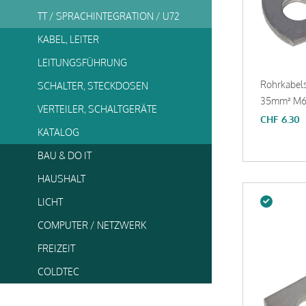
TT / SPRACHINTEGRATION / U72
KABEL, LEITER
LEITUNGSFÜHRUNG
Rohrkabel
SCHALTER, STECKDOSEN
35mm² M
VERTEILER, SCHALTGERÄTE
CHF
6.30
KATALOG
BAU & DO IT
HAUSHALT
LICHT
COMPUTER / NETZWERK
FREIZEIT
COLDTEC