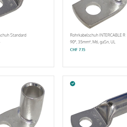
schuh Standard
Rohrkabelschuh INTERCABLE R
6
90°, 35mm², M6, gaSn, UL
CHF
7.15