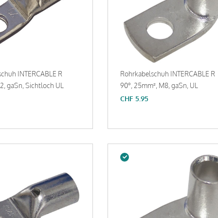
schuh INTERCABLE R
Rohrkabelschuh INTERCABLE R
, gaSn, Sichtloch UL
90°, 25mm², M8, gaSn, UL
CHF
5.95