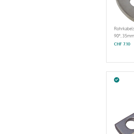
Rohrkabel
90°, 35mm²
CHF
7.10