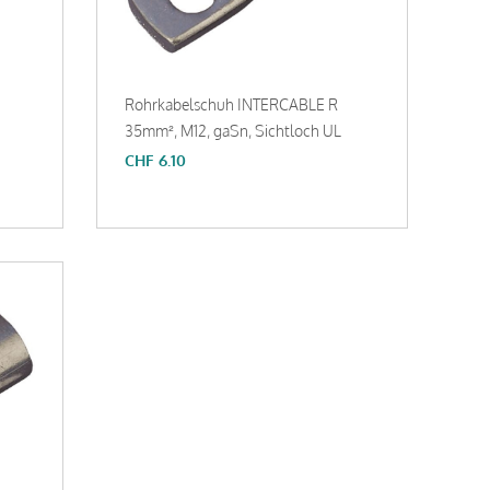
Rohrkabelschuh INTERCABLE R
35mm², M12, gaSn, Sichtloch UL
CHF
6.10