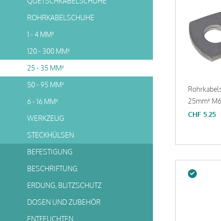
QUETSCHKABELSCHUHE
ROHRKABELSCHUHE
1 - 4 MM²
120 - 300 MM²
25 - 35 MM²
50 - 95 MM²
Rohrkabel
25mm² M
6 - 16 MM²
CHF
5.25
WERKZEUG
STECKHÜLSEN
BEFESTIGUNG
BESCHRIFTUNG
ERDUNG, BLITZSCHUTZ
DOSEN UND ZUBEHÖR
ENTFEUCHTEN