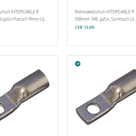
schuh INTERCABLE R
Rohrkabelschuh INTERCABLE R
 gaSn Flansch 19mm UL
150mm², M8, gaSn, Sichtloch UL
CHF
13.00