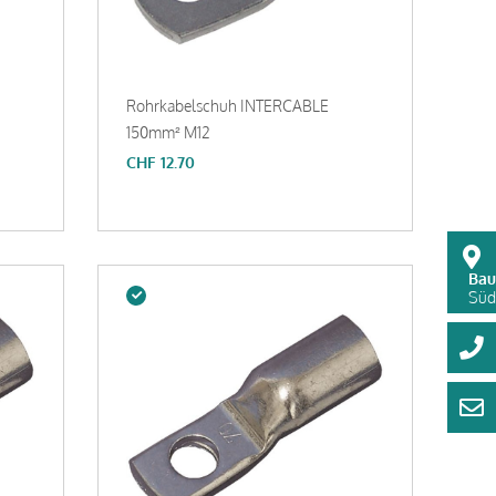
Rohrkabelschuh INTERCABLE
150mm² M12
CHF
12.70
Bau
Süds