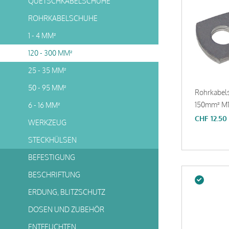
QUETSCHKABELSCHUHE
ROHRKABELSCHUHE
1 - 4 MM²
120 - 300 MM²
25 - 35 MM²
50 - 95 MM²
Rohrkabel
150mm² M
6 - 16 MM²
CHF
12.50
WERKZEUG
STECKHÜLSEN
BEFESTIGUNG
BESCHRIFTUNG
ERDUNG, BLITZSCHUTZ
DOSEN UND ZUBEHÖR
ENTFEUCHTEN