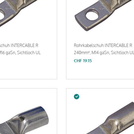
schuh INTERCABLE R
Rohrkabelschuh INTERCABLE R
16 gaSn, Sichtloch UL
240mm², M14 gaSn, Sichtloch U
CHF
19.15