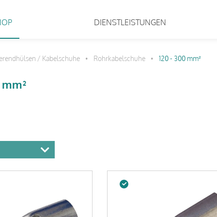
HOP
DIENSTLEISTUNGEN
erendhülsen / Kabelschuhe
Rohrkabelschuhe
120 - 300 mm²
•
•
0 mm²