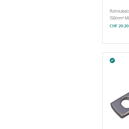
Rohrkabel
150mm² M8
CHF
20.20