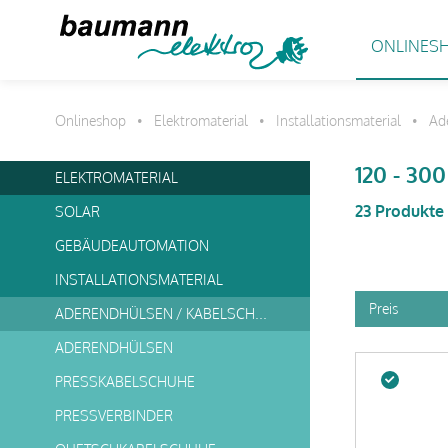
ONLINES
Onlineshop
Elektromaterial
Installationsmaterial
Ad
•
•
•
120 - 30
ELEKTROMATERIAL
23 Produkte
SOLAR
GEBÄUDEAUTOMATION
INSTALLATIONSMATERIAL
Preis
ADERENDHÜLSEN / KABELSCHUHE
ADERENDHÜLSEN
PRESSKABELSCHUHE
PRESSVERBINDER