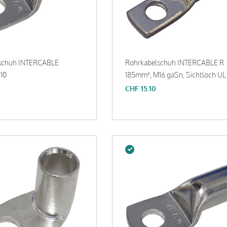
schuh INTERCABLE
Rohrkabelschuh INTERCABLE R
10
185mm², M16 gaSn, Sichtloch UL
CHF
15.10