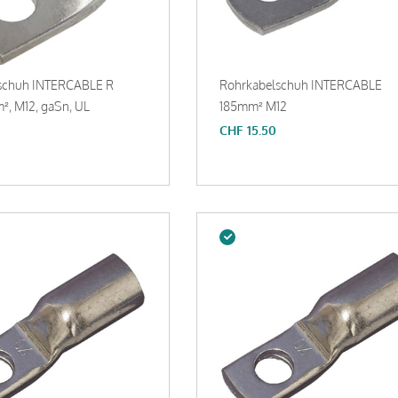
schuh INTERCABLE R
Rohrkabelschuh INTERCABLE
², M12, gaSn, UL
185mm² M12
CHF
15.50