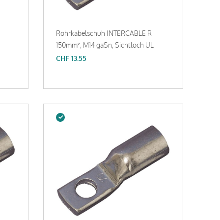
Rohrkabelschuh INTERCABLE R
150mm², M14 gaSn, Sichtloch UL
CHF
13.55