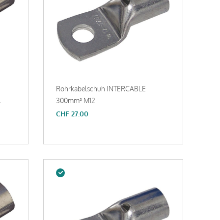
Rohrkabelschuh INTERCABLE
L
300mm² M12
CHF
27.00