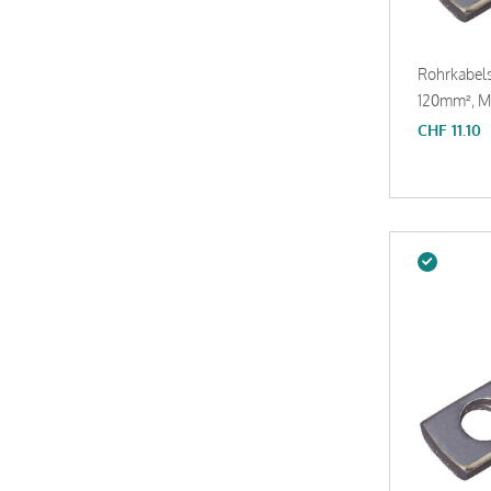
Rohrkabel
120mm², M8
CHF
11.10