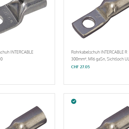
schuh INTERCABLE
Rohrkabelschuh INTERCABLE R
10
300mm², M16 gaSn, Sichtloch U
CHF
27.05