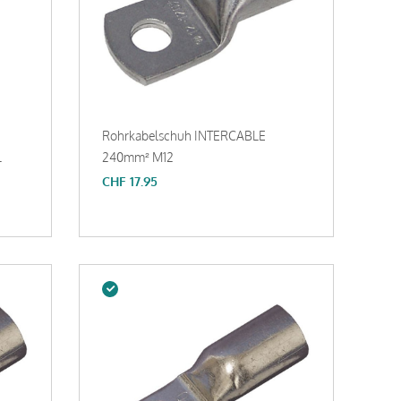
Rohrkabelschuh INTERCABLE
L
240mm² M12
CHF
17.95