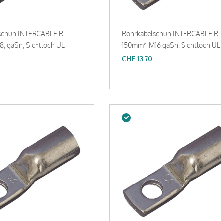
schuh INTERCABLE R
Rohrkabelschuh INTERCABLE R
, gaSn, Sichtloch UL
150mm², M16 gaSn, Sichtloch UL
CHF
13.70