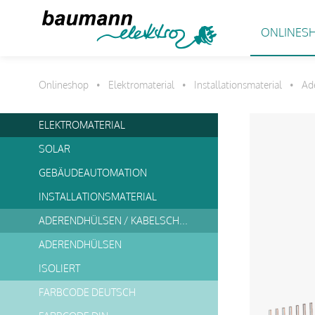
ONLINES
Onlineshop
Elektromaterial
Installationsmaterial
Ad
•
•
•
ELEKTROMATERIAL
SOLAR
GEBÄUDEAUTOMATION
INSTALLATIONSMATERIAL
ADERENDHÜLSEN / KABELSCHUHE
ADERENDHÜLSEN
ISOLIERT
FARBCODE DEUTSCH