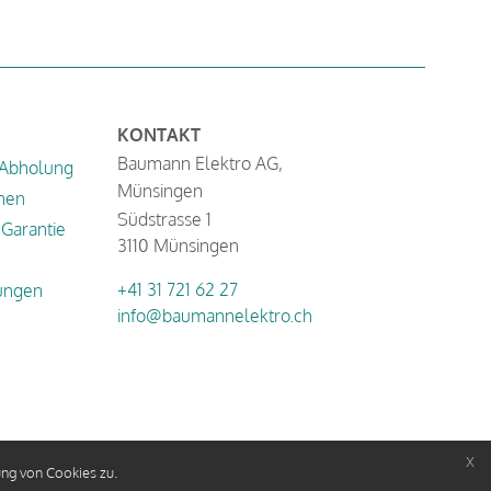
KONTAKT
Baumann Elektro AG,
 Abholung
Münsingen
nen
Südstrasse 1
Garantie
3110 Münsingen
+41 31 721 62 27
ungen
info@baumannelektro.ch
x
ng von Cookies zu.