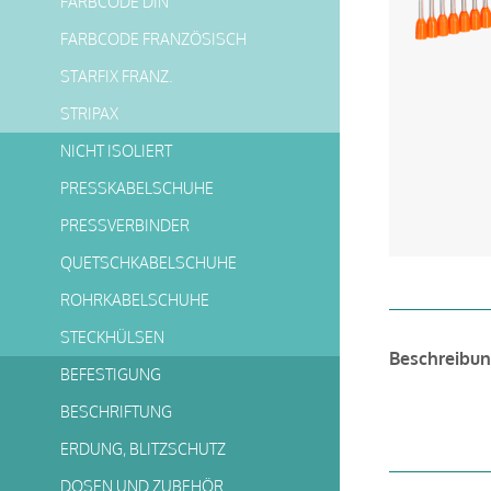
FARBCODE DIN
FARBCODE FRANZÖSISCH
STARFIX FRANZ.
STRIPAX
NICHT ISOLIERT
PRESSKABELSCHUHE
PRESSVERBINDER
QUETSCHKABELSCHUHE
ROHRKABELSCHUHE
STECKHÜLSEN
Beschreibu
BEFESTIGUNG
BESCHRIFTUNG
ERDUNG, BLITZSCHUTZ
DOSEN UND ZUBEHÖR