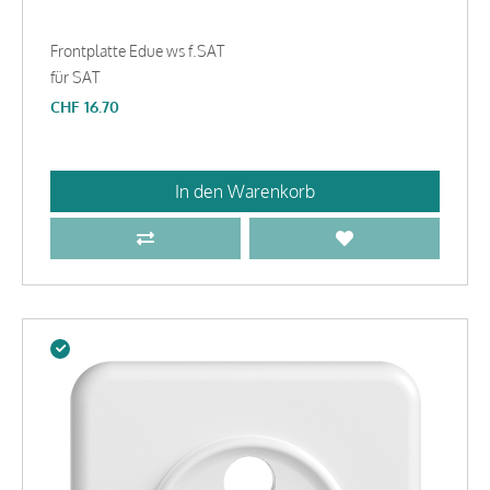
Frontplatte Edue ws f.SAT
für SAT
CHF
16.70
In den Warenkorb