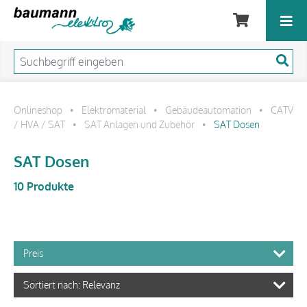
Onlineshop
Elektromaterial
Gebäudeautomation
CATV
•
•
•
/ HVA / SAT
SAT Anlagen und Zubehör
SAT Dosen
•
•
SAT Dosen
10 Produkte
Preis
Sortiert nach: Relevanz