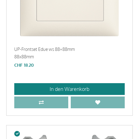
UP-Frontset Edue ws 88×88mm
88x88mm
CHF
18.20
In den Warenkorb