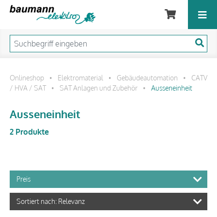
Onlineshop
Elektromaterial
Gebäudeautomation
CATV
•
•
•
/ HVA / SAT
SAT Anlagen und Zubehör
Ausseneinheit
•
•
Ausseneinheit
2 Produkte
Preis
Sortiert nach: Relevanz