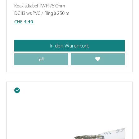
Koaxialkabel TV/R 75 Ohm
DG113 ws PVC / Ring à 250 m
CHF
4.40
In den Warenkorb