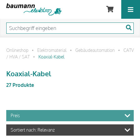
Onlineshop
Elektromaterial
Gebäudeautomation
CATV
•
•
•
/ HVA / SAT
Koaxial-Kabel
•
Koaxial-Kabel
27 Produkte
Preis
Sortiert nach: Relevanz