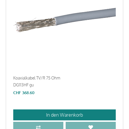
Koaxialkabel TV/R 75 Ohm
DG113HF gu
CHF
368.60
In den Warenkorb