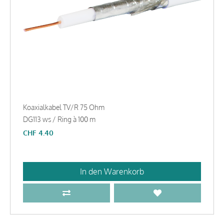
Koaxialkabel TV/R 75 Ohm
DG113 ws / Ring à 100 m
CHF
4.40
In den Warenkorb