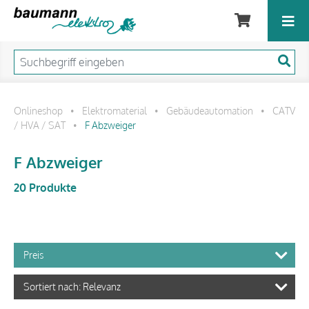
Onlineshop
Elektromaterial
Gebäudeautomation
CATV
•
•
•
/ HVA / SAT
F Abzweiger
•
F Abzweiger
20 Produkte
Preis
Sortiert nach: Relevanz