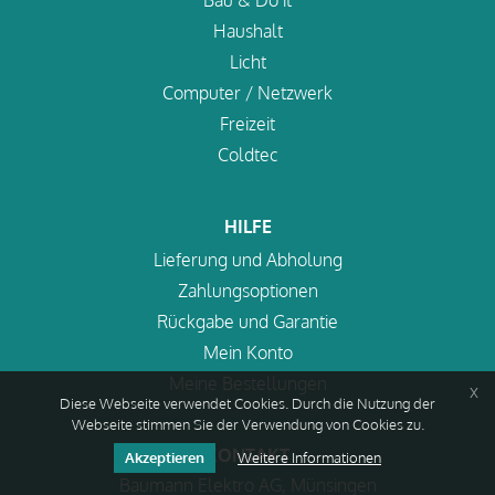
Bau & Do it
Haushalt
Licht
Computer / Netzwerk
Freizeit
Coldtec
HILFE
Lieferung und Abholung
Zahlungsoptionen
Rückgabe und Garantie
Mein Konto
Meine Bestellungen
x
Diese Webseite verwendet Cookies. Durch die Nutzung der
Webseite stimmen Sie der Verwendung von Cookies zu.
KONTAKT
Akzeptieren
Weitere Informationen
Baumann Elektro AG, Münsingen