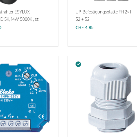
strahler ESYLUX
UP-Befestigungsplatte FH 2×1
D 5K, 14W 5000K , sz
52 + 52
0
CHF
4.85