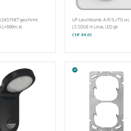
l EASYNET geschirmt
UP-Leuchtkomb. A-R/1L+T13 ws
6 L=500m, bl
LS SDUE m.Linse, LED gb
CHF
84.65