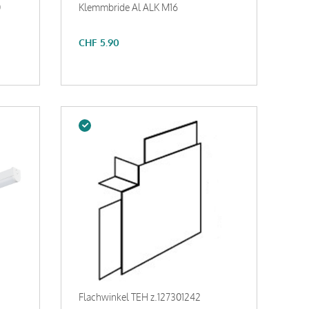
0
Klemmbride Al ALK M16
CHF
5.90
Flachwinkel TEH z.127301242