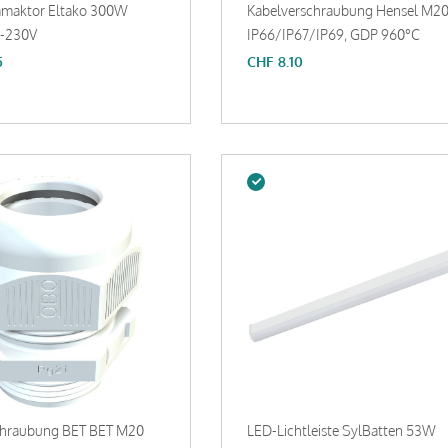
maktor Eltako 300W
Kabelverschraubung Hensel M2
-230V
IP66/IP67/IP69, GDP 960°C
5
CHF
8.10
chraubung BET BET M20
LED-Lichtleiste SylBatten 53W