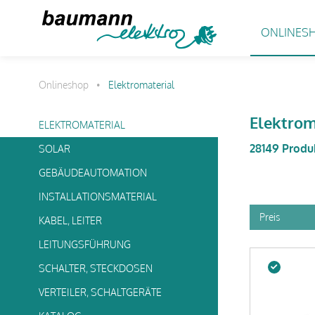
ONLINES
Onlineshop
Elektromaterial
•
Elektrom
ELEKTROMATERIAL
28149 Produ
SOLAR
GEBÄUDEAUTOMATION
INSTALLATIONSMATERIAL
Preis
KABEL, LEITER
LEITUNGSFÜHRUNG
SCHALTER, STECKDOSEN
VERTEILER, SCHALTGERÄTE