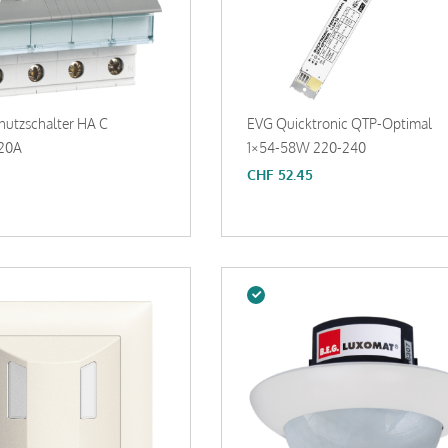
hutzschalter HA C
EVG Quicktronic QTP-Optimal
20A
1×54-58W 220-240
CHF
52.45