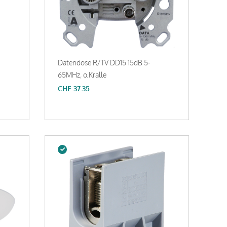
Datendose R/TV DD15 15dB 5-
65MHz, o.Kralle
CHF
37.35