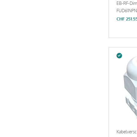
EB-RF-Dim
FUD61NPN
CHF
251.5
Kabelvers