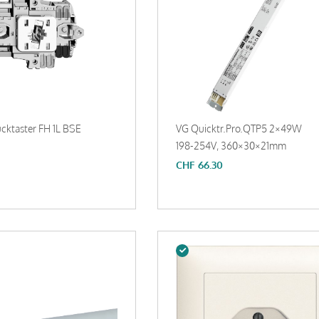
ucktaster FH 1L BSE
VG Quicktr.Pro.QTP5 2×49W
198-254V, 360×30×21mm
CHF
66.30