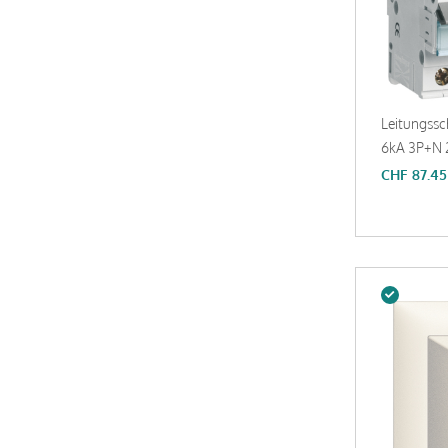
Leitungssc
6kA 3P+N 
CHF
87.45