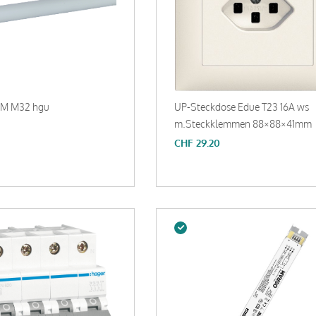
PM M32 hgu
UP-Steckdose Edue T23 16A ws
m.Steckklemmen 88×88×41mm
CHF
29.20