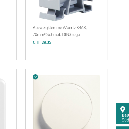
Abzweigklemme Woertz 3468,
70mm² Schraub DIN35, gu
CHF
28.35
Bau
Süds