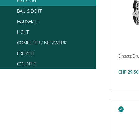
KATALOG
BAU & DO IT
HAUSHALT
LICHT
COMPUTER / NETZWERK
FREIZEIT
Einsatz Dr
COLDTEC
CHF
29.50