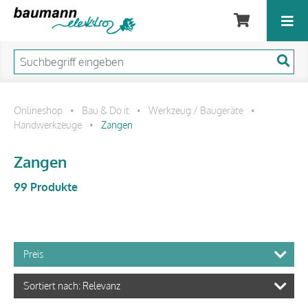
Onlineshop
Bau & Do it
Werkzeug / Baugeräte
•
•
•
Handwerkzeuge
Zangen
•
Zangen
99 Produkte
Preis
Sortiert nach: Relevanz