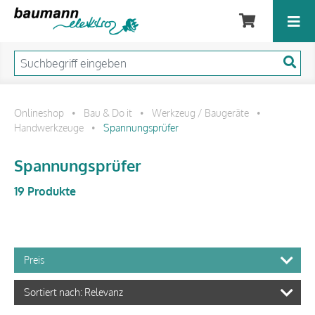
Onlineshop
Bau & Do it
Werkzeug / Baugeräte
•
•
•
Handwerkzeuge
Spannungsprüfer
•
Spannungsprüfer
19 Produkte
Preis
Sortiert nach: Relevanz