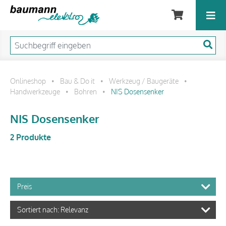
Onlineshop
Bau & Do it
Werkzeug / Baugeräte
•
•
•
Handwerkzeuge
Bohren
NIS Dosensenker
•
•
NIS Dosensenker
2 Produkte
Preis
Sortiert nach: Relevanz